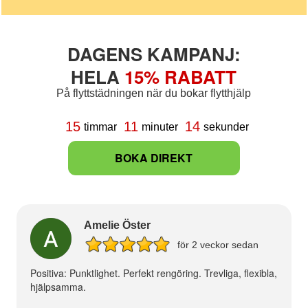
DAGENS KAMPANJ:
HELA
15% RABATT
På flyttstädningen när du bokar flytthjälp
13
15
11
timmar
minuter
sekunder
BOKA DIREKT
Amelie Öster
för 2 veckor sedan
Positiva: Punktlighet. Perfekt rengöring. Trevliga, flexibla,
hjälpsamma.