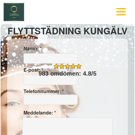
FLYTTSTÄDNING KUNGÄLV
Namn: *
E-post: *
983 omdömen: 4.8/5
Telefonnummer: *
Meddelande: *