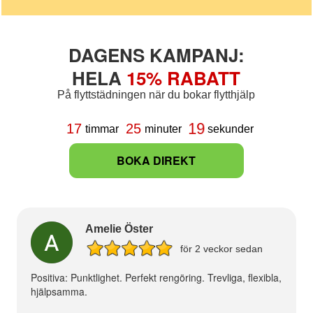
DAGENS KAMPANJ:
HELA
15% RABATT
På flyttstädningen när du bokar flytthjälp
19
17
25
timmar
minuter
sekunder
BOKA DIREKT
Amelie Öster
för 2 veckor sedan
Positiva: Punktlighet. Perfekt rengöring. Trevliga, flexibla,
hjälpsamma.