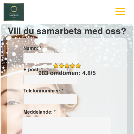
Vill du samarbeta med oss?
Namn: *
E-post: *
983 omdömen: 4.8/5
Telefonnummer: *
Meddelande: *